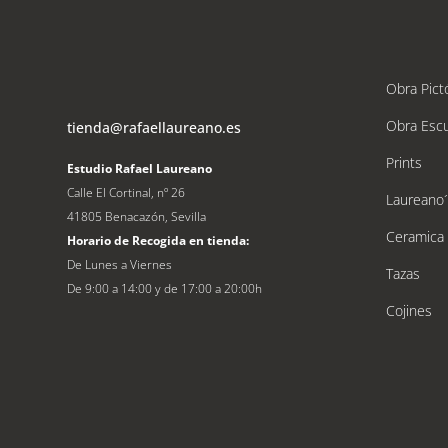
Obra Pict
Obra Escu
tienda@rafaellaureano.es
Prints
Estudio Rafael Laureano
Calle El Cortinal, nº 26
Laureano
41805 Benacazón, Sevilla
Ceramica
Horario de Recogida en tienda:
De Lunes a Viernes
Tazas
De 9:00 a 14:00 y de 17:00 a 20:00h
Cojines