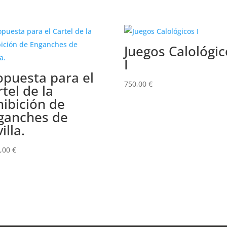
Juegos Calológic
I
opuesta para el
750,00
€
tel de la
hibición de
ganches de
illa.
0,00
€