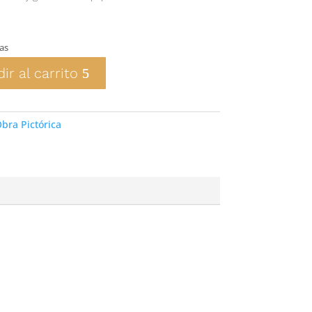
as
ir al carrito
bra Pictórica