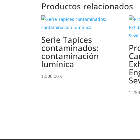
Productos relacionados
Serie Tapices
contaminados:
Pr
contaminación
Car
lumínica
Ex
En
1.500,00
€
Sev
1.25