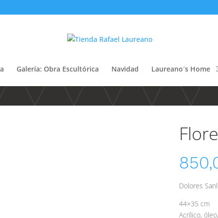
ca
Galería: Obra Escultórica
Navidad
Laureano´s Home
Flor
850
Dolores San
44×35 cm
Acrílico, óle