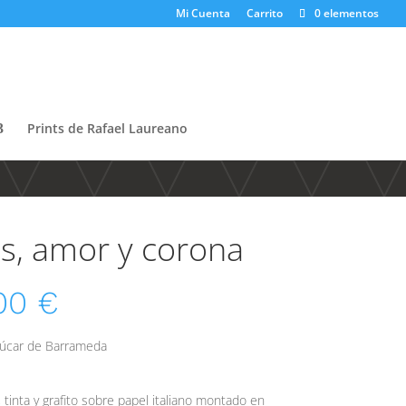
Mi Cuenta
Carrito
0 elementos
Prints de Rafael Laureano
es, amor y corona
,00
€
lúcar de Barrameda
o, tinta y grafito sobre papel italiano montado en