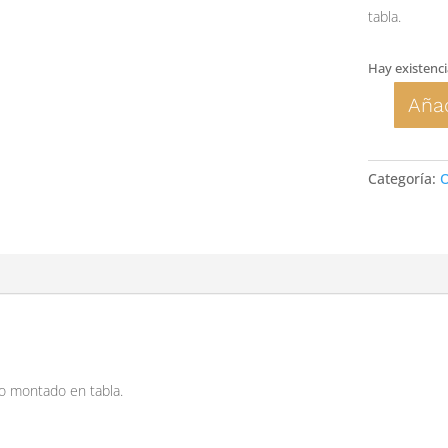
tabla.
Hay existenci
Añad
Flores,
amor
y
Categoría:
O
corona
cantidad
iano montado en tabla.