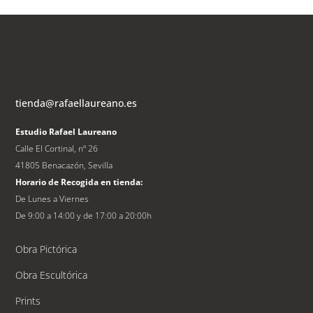
tienda@rafaellaureano.es
Estudio Rafael Laureano
Calle El Cortinal, nº 26
41805 Benacazón, Sevilla
Horario de Recogida en tienda:
De Lunes a Viernes
De 9:00 a 14:00 y de 17:00 a 20:00h
Obra Pictórica
Obra Escultórica
Prints