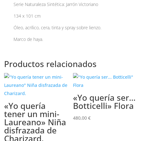
Serie Naturaleza Sintética: Jarrón Victoriano
134 x 101 cm
Óleo, acrílico, cera, tinta y spray sobre lienzo.
Marco de haya.
Productos relacionados
«Yo quería ser…
«Yo quería
Botticelli» Flora
tener un mini-
480,00
€
Laureano» Niña
disfrazada de
Charizard.