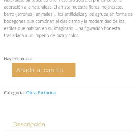
adoración a la naturaleza. El artista muestra flores, hojarascas,
barro (jarrones), animales…, los artificializa y los agrupa en forma de
bodegones que combinan el clasicismo y la modernidad de los
estilos que habitan en su imaginario. Una figuración honesta
trasladada a un imperio de raza y color.
Hay existencias
Añadir al carrito
Serie
Naturaleza
Sintética:
Categoría:
Obra Pictórica
Jarrón
Victoriano
cantidad
Descripción