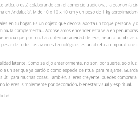
 artículo está colaborando con el comercio tradicional, la economía circ
Hecha en Andalucía”. Mide 10 x 10 x 10 cm y un peso de 1 kg aproximadam
s en tu hogar. Es un objeto que decora, aporta un toque personal y de
 ilumina, la complementa… Aconsejamos encender esta vela en penumbras 
periencia que por mucha contemporaneidad de leds, neón o bombillas d
 a pesar de todos los avances tecnológicos es un objeto atemporal, que 
tualidad latente. Como se dijo anteriormente, no son, por suerte, solo l
to a un ser que ya partió o como especie de ritual para relajarse. Guard
. Es útil para muchas cosas. También, si eres creyente, puedes comprarla
 no lo eres, simplemente por decoración, bienestar visual y espiritual.
lidad.