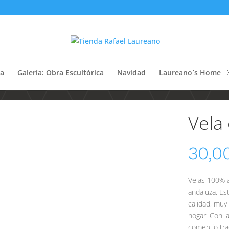
ca
Galería: Obra Escultórica
Navidad
Laureano´s Home
Vela
30,0
Velas 100% a
andaluza. Es
calidad, muy
hogar. Con l
comercio trad