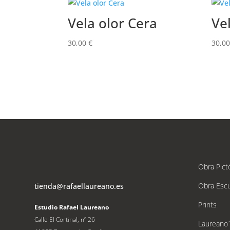
Vela olor Cera
Ve
30,00
€
30,0
Obra Pict
Obra Escu
tienda@rafaellaureano.es
Prints
Estudio Rafael Laureano
Calle El Cortinal, nº 26
Laureano