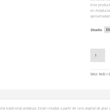
Este producto
en Andalucía
aproximadam
Diseño
Vela
olor
Nardos
cantidad
SKU:
N/D
ría tradicional andaluza. Están creadas a partir de cera vegetal de gran