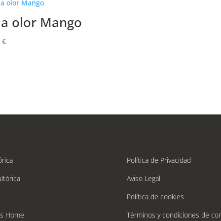
la olor Mango
0
€
órica
Política de Privacidad
ltórica
Aviso Legal
Política de cookies
´s Home
Términos y condiciones de co