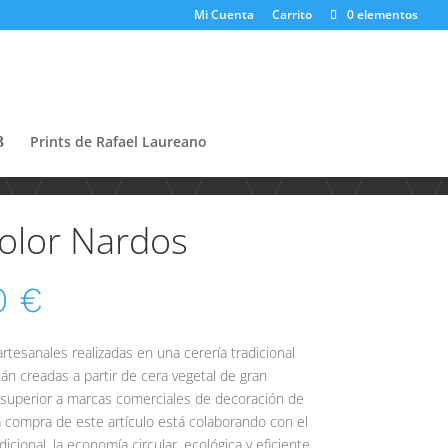
Mi Cuenta
Carrito
0 elementos
Prints de Rafael Laureano
 olor Nardos
0
€
rtesanales realizadas en una cerería tradicional
tán creadas a partir de cera vegetal de gran
 superior a marcas comerciales de decoración de
a compra de este artículo está colaborando con el
icional, la economía circular, ecológica y eficiente.