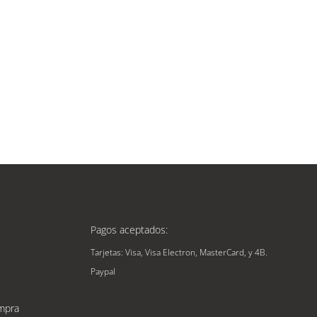
Pagos aceptados:
Tarjetas: Visa, Visa Electron, MasterCard, y 4B.
Paypal
mpra