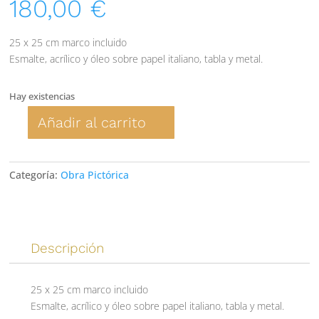
180,00
€
25 x 25 cm marco incluido
Esmalte, acrílico y óleo sobre papel italiano, tabla y metal.
Hay existencias
Añadir al carrito
"Yo
quería
tener
Categoría:
Obra Pictórica
un
mini-
Laureano"
Niña
disfrazada
Descripción
de
Charizard.
25 x 25 cm marco incluido
cantidad
Esmalte, acrílico y óleo sobre papel italiano, tabla y metal.