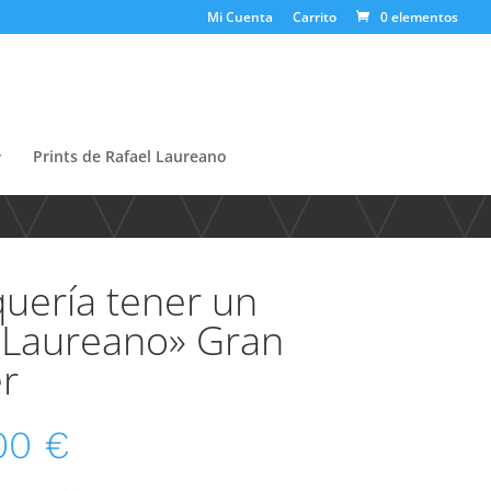
Mi Cuenta
Carrito
0 elementos
Prints de Rafael Laureano
quería tener un
-Laureano» Gran
r
00
€