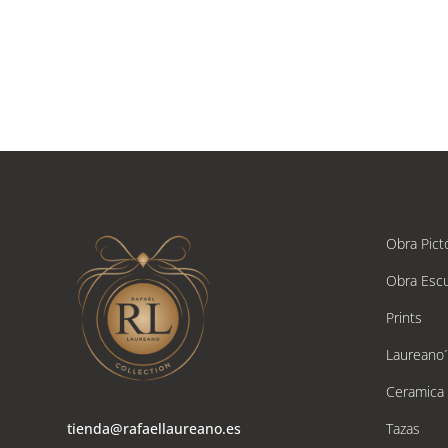
Obra Pict
Obra Escu
Prints
Laureano
Ceramica
tienda@rafaellaureano.es
Tazas