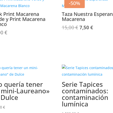
-50%
k Print Macarena
Taza Nuestra Esperan
de y Print Macarena
Macarena
nco
El
El
15,00
€
7,50
€
00
€
precio
precio
original
actual
era:
es:
15,00 €.
7,50 €.
o quería tener
Serie Tapices
 mini-Laureano»
contaminados:
 Dulce
contaminación
lumínica
00
€