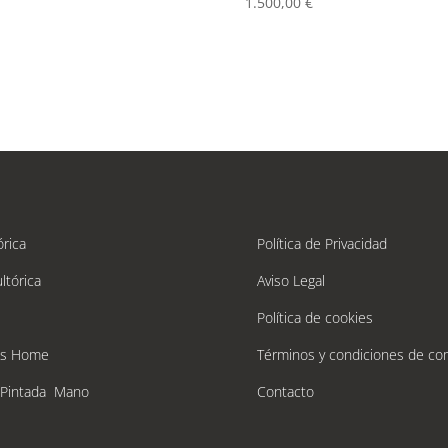
1.500,00
€
órica
Política de Privacidad
ltórica
Aviso Legal
Política de cookies
´s Home
Términos y condiciones de co
 Pintada Mano
Contacto