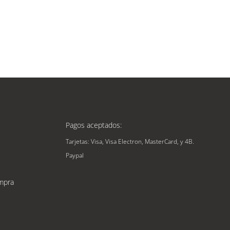
Pagos aceptados:
Tarjetas: Visa, Visa Electron, MasterCard, y 4B.
Paypal
mpra