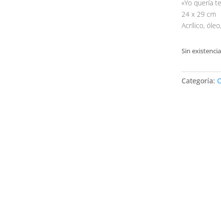
«Yo quería t
24 x 29 cm
Acrílico, óle
Sin existencia
Categoría:
O